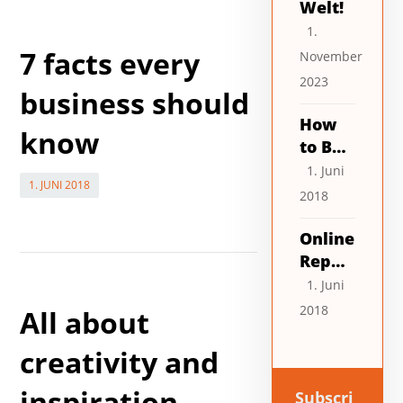
Welt!
1.
7 facts every
November
2023
business should
How
know
to Be
Ahead
1. Juni
1. JUNI 2018
of
2018
Stock
Chang
Online
es
Reput
ation
1. Juni
And
2018
All about
Mana
geme
creativity and
nt
inspiration
Subscri