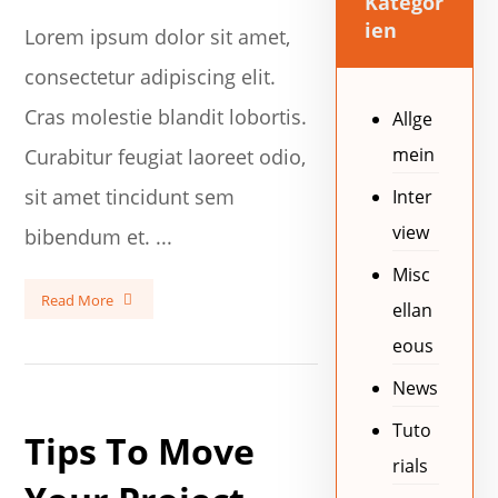
Kategor
ien
Lorem ipsum dolor sit amet,
consectetur adipiscing elit.
Cras molestie blandit lobortis.
Allge
mein
Curabitur feugiat laoreet odio,
sit amet tincidunt sem
Inter
view
bibendum et. ...
Misc
Read More
ellan
eous
News
Tuto
Tips To Move
rials