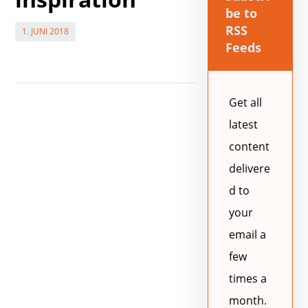
be to
RSS
1. JUNI 2018
Feeds
Get all
latest
content
delivere
d to
your
email a
few
times a
month.