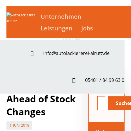
Tutorials
Unternehmen
Leistungen
Jobs
Tutorials
info@autolackiererei-alrutz.de
05401 / 84 99 63 0
How to Be
Ahead of Stock
Changes
1. JUNI 2018